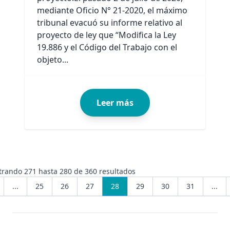
mediante Oficio N° 21-2020, el máximo
tribunal evacuó su informe relativo al
proyecto de ley que “Modifica la Ley
19.886 y el Código del Trabajo con el
objeto...
Leer más
trando
271
hasta
280
de
360
resultados
...
25
26
27
28
29
30
31
...