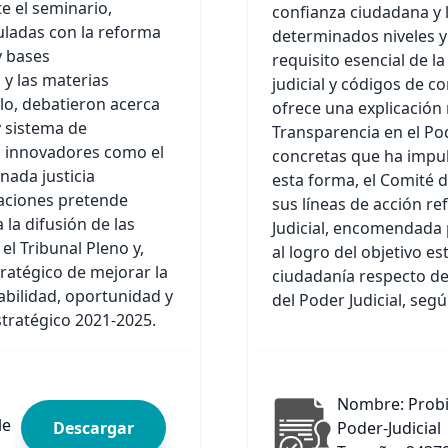
te el seminario,
confianza ciudadana y l
uladas con la reforma
determinados niveles y
y bases
requisito esencial de l
 y las materias
judicial y códigos de c
lo, debatieron acerca
ofrece una explicación
y sistema de
Transparencia en el Pod
s innovadores como el
concretas que ha impuls
inada justicia
esta forma, el Comité 
aciones pretende
sus líneas de acción ref
 la difusión de las
Judicial, encomendada p
el Tribunal Pleno y,
al logro del objetivo e
stratégico de mejorar la
ciudadanía respecto de
abilidad, oportunidad y
del Poder Judicial, seg
stratégico 2021-2025.
Nombre: Probi
le
Descargar
Poder-Judicial