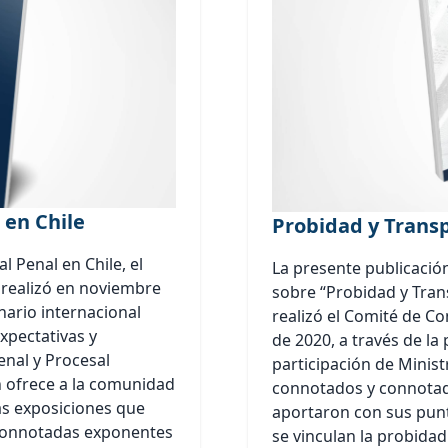
 en Chile
Probidad y Transp
l Penal en Chile, el
La presente publicación
realizó en noviembre
sobre “Probidad y Trans
nario internacional
realizó el Comité de C
xpectativas y
de 2020, a través de l
enal y Procesal
participación de Minis
n ofrece a la comunidad
connotados y connotad
las exposiciones que
aportaron con sus punt
 connotadas exponentes
se vinculan la probidad