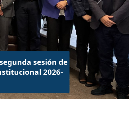
Next
n