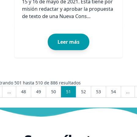
15 y 16 de mayo de 2021. Ésta tiene por
misión redactar y aprobar la propuesta
de texto de una Nueva Cons...
Leer más
trando
501
hasta
510
de
886
resultados
...
48
49
50
51
52
53
54
...