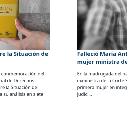
e la Situación de
Falleció María An
mujer ministra d
 la conmemoración del
En la madrugada del pas
onal de Derechos
exministra de la Corte
e la Situación de
primera mujer en i
 su análisis en siete
judici...