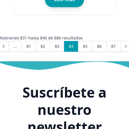
Mostrando
831
hasta
840
de
886
resultados
...
81
82
83
84
85
86
87
Suscríbete a
nuestro
newsletter