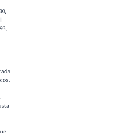
80,
l
93,
rada
cos.
.
asta
que