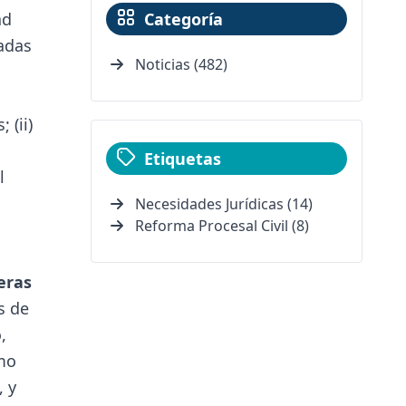
ad
Categoría
dadas
Noticias (482)
 (ii)
Etiquetas
l
Necesidades Jurídicas (14)
Reforma Procesal Civil (8)
eras
s de
,
mo
, y