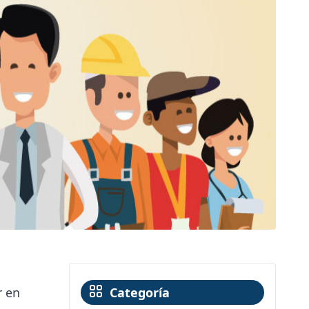
r en
Categoría