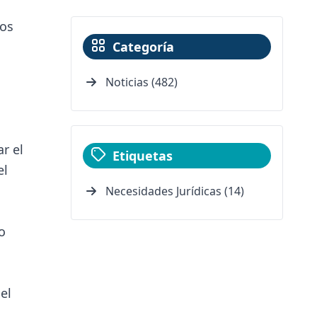
hos
Categoría
Noticias (482)
r el
Etiquetas
el
Necesidades Jurídicas (14)
o
el