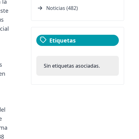
 la
Noticias (482)
este
us
cial
Etiquetas
s
Sin etiquetas asociadas.
en
del
e
ema
38