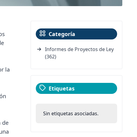
os
Categoría
de
Informes de Proyectos de Ley
(362)
r la
Etiquetas
ión
Sin etiquetas asociadas.
a de
 una