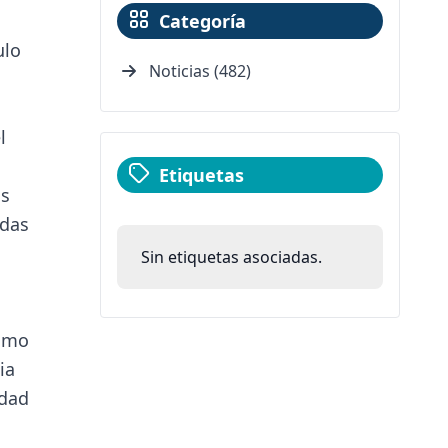
Categoría
ulo
Noticias (482)
l
Etiquetas
as
ndas
Sin etiquetas asociadas.
como
ia
idad