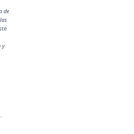
a de
las
ste
 y
.